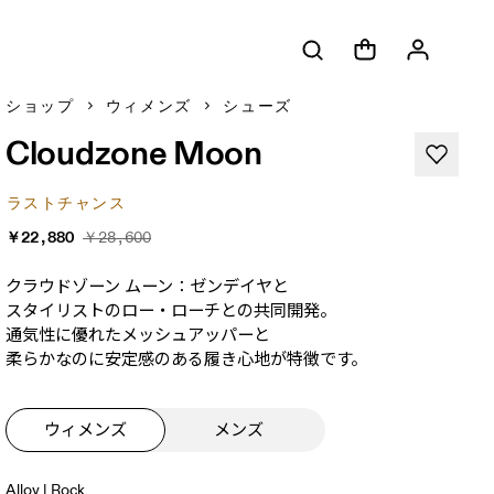
ショップ
ウィメンズ
シューズ
Cloudzone Moon
ラストチャンス
￥22,880
￥28,600
クラウドゾーン ムーン：ゼンデイヤと​
スタイリストの​ロー・ローチとの​共同開発。​
通気性に​優れた​メッシュアッパーと​
柔らかなのに​安定感の​ある​履き心地が​特徴です。
ウィメンズ
メンズ
Alloy | Rock