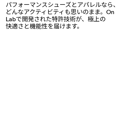
パフォーマンスシューズと​アパレルなら、​
どんな​アクティビティも​思いのまま。​On
Labで​開発された​特許技術が、​極上の​
快適さと​機能性を​届けます。​