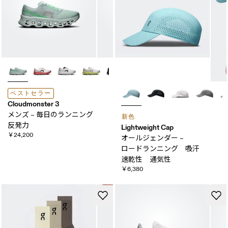
ベストセラー
Cloudmonster 3
メンズ – 毎日の​ランニング
新色
反発力
Lightweight Cap
￥24,200
オールジェンダー –
ロードランニング 吸汗​
速乾性 ​通気性
￥6,380