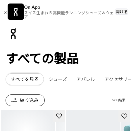
On App
開ける
スイス生まれの高機能ランニングシューズ＆ウェ
ア
Press Escape to close navigation
すべての​​製品
すべてを見る
シューズ
アパレル
アクセサリ
絞り込み
280結果