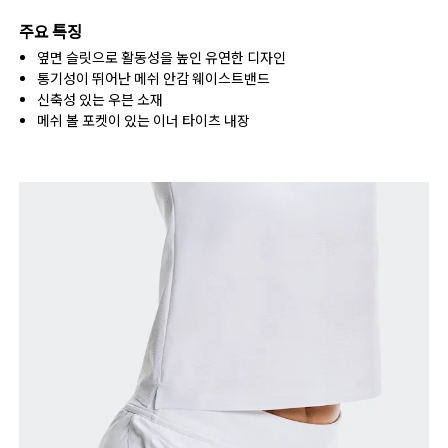
Main Fabric: Polyester (recycled) 81%, Polyester 19%. Inner brief:
건조기 사용 불가
Polyester (recycled) 72%, Elastane 28%. Pocketing: Polyamide
주요 특징
사이즈 측정 단위 센티미터
(recycled) 82%, Elastane 18%.
옆면 슬릿으로 활동성을 높인 유연한 디자인
원산지
통기성이 뛰어난 메쉬 안감 웨이스트밴드
신축성 있는 우븐 소재
XS
S
베트남
메쉬 볼 포켓이 있는 이너 타이츠 내장
사이즈 가이드 - 여성 의류
허리둘레
67
68 — 73
74
엉덩이둘레
90
91 — 96
97 
허벅지 둘레
53
55
가로로 밀어서 더 보기
인심(S 사이즈): 10.5 cm
사이즈 측정 방법