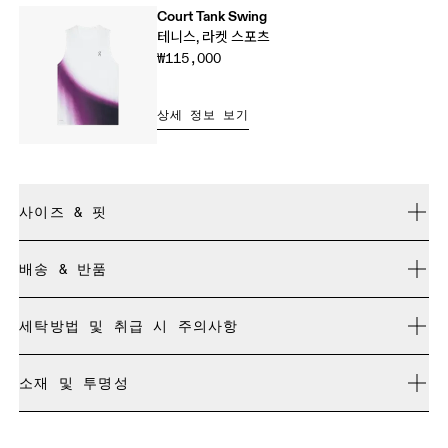
Court Tank Swing
테니스, 라켓 스포츠
₩115,000
상세 정보 보기
사이즈 & 핏
정사이즈.
배송 & 반품
모든 주문 무료 배송
Ophelie: 179cm, S 사이즈 착용
세탁방법 및 취급 시 주의사항
30일 이내 무료 반품
리미티드 에디션 제품이나 컬러웨이, 지난 시즌 제품은 교환이
세탁기에 넣어 가볍게 찬물 세탁
불가능하며 환불만 가능합니다
소재 및 투명성
표백 불가
사이즈 가이드 - 여성 의류
드라이클리닝 불가
소재
다림질 불가
센티미터
인치