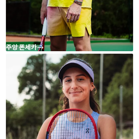
주앙 폰세카