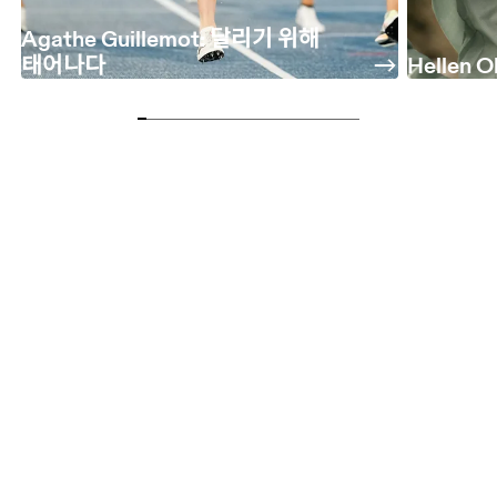
Agathe Guillemot: 달리기 위해
태어나다
Hellen Ob