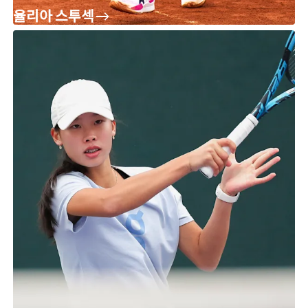
율리아 스투섹