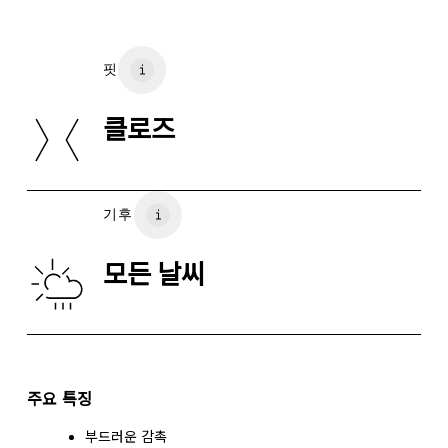
드라이클리닝 불가
소재
XS
S
다림질 불가
Main Fabric: Lyocell (TENCEL™) 62%, Cotton 31%,
핏
Elastane 7%.
저온에서 건조기 사용 가능
가슴둘레
82
83 — 88
8
클로즈
원산지
허리둘레
67
68 — 73
7
튀르키예
엉덩이둘레
90
91 — 96
97
기후
가로로 밀어서 더 보기
모든 날씨
사이즈 측정 방법
주요 특징
부드러운 감촉