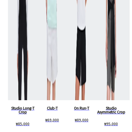
Studio Long-T
Club-T
On Run-T
Studio
Crop
Asymmetric Crop
₩69,000
₩89,000
₩85,000
₩95,000