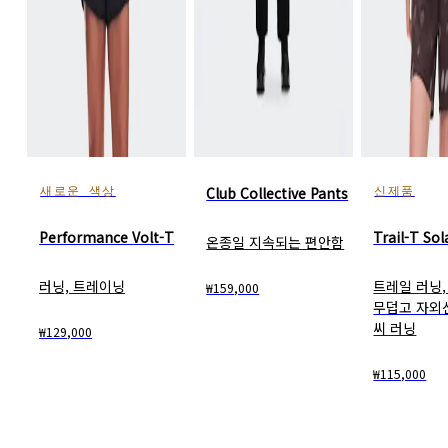
Club Collective Pants
새로운 색상
신제품
Performance Volt-T
Trail-T Sol
온종일 지속되는 편안함
러닝, 트레이닝
트레일 러닝, 
₩159,000
무덥고 자외
씨 러닝
₩129,000
₩115,000