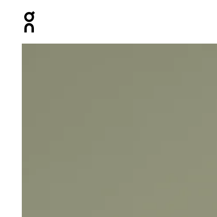
Press Escape to close navigation
Prodotto numero 1 di 4 della galleria On Core Tank Blac