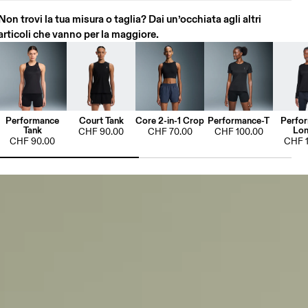
Non trovi la tua misura o taglia? Dai un’occhiata agli altri
articoli che vanno per la maggiore.
Performance
Court Tank
Core 2-in-1 Crop
Performance-T
Perfo
Tank
Lon
CHF 90.00
CHF 70.00
CHF 100.00
CHF 90.00
CHF 1