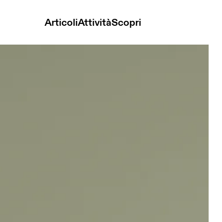
Articoli
Attività
Scopri
k Donna Maglie e magliette