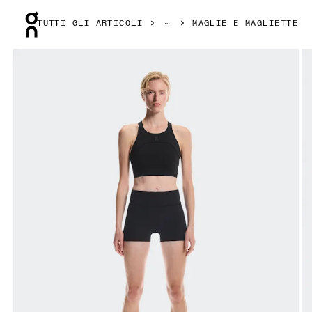
Press Escape to close navigation
TUTTI GLI ARTICOLI
MAGLIE E MAGLIETTE
Prodotto numero 1 di 5 della galleria On Performance Crop 