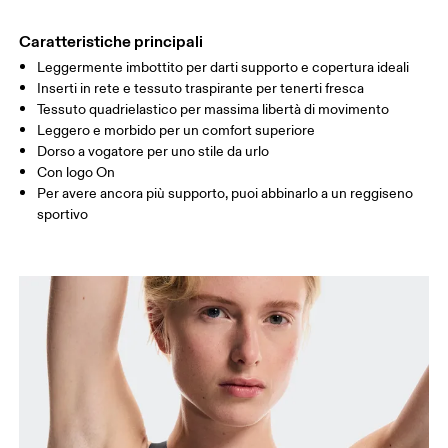
FIANCHI
90
91 — 96
97 
Caratteristiche principali
Leggermente imbottito per darti supporto e copertura ideali
Scorri in orizzontale per visualizzare la tabella
Inserti in rete e tessuto traspirante per tenerti fresca
Tessuto quadrielastico per massima libertà di movimento
Leggero e morbido per un comfort superiore
Dorso a vogatore per uno stile da urlo
Come prendere le misure
Con logo On
Per avere ancora più supporto, puoi abbinarlo a un reggiseno
sportivo