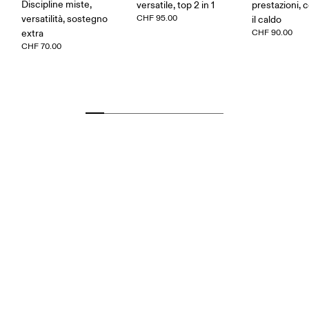
Discipline miste,
versatile, top 2 in 1
prestazioni, 
versatilità, sostegno
CHF 95.00
il caldo
extra
CHF 90.00
CHF 70.00