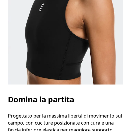
Circonferenza seno
Misura la parte più ampia del petto da un estremo a
Girovita
Misura il girovita nel punto più stretto (in genere
Fianchi
Misura la parte più ampia dei fianchi da un estremo
Domina la partita
Progettato per la massima libertà di movimento sul
campo, con cuciture posizionate con cura e una
fascia inferiore elastica per maggiore supporto.