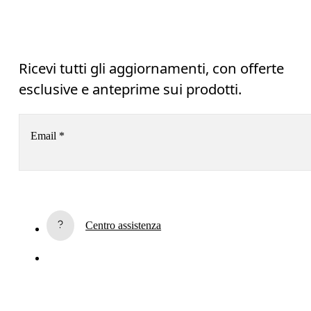
Ricevi tutti gli aggiornamenti, con offerte
esclusive e anteprime sui prodotti.
Email
*
Iscriviti alla newsletter
Centro assistenza
Se continui, accetti la nostra politica sulla privacy. I tuoi dati personali 
saranno trasmessi a On AG per permetterci di informarti via email sui nostri
prodotti, e inviarti sondaggi. L’elaborazione e l’analisi dei dati a fini statistici 
saranno effettuate dai nostri fornitori di servizi Sailthru (Stati Uniti) e Braze 
(Stati Uniti). Puoi annullare l'iscrizione in qualsiasi momento utilizzando 
l'apposito link che trovi in fondo a ogni email. Per maggiori informazioni, 
consulta 
l'Informativa sulla privacy di On Group
.