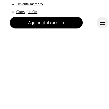
Diventa membro
Consiglia On
Gift Card
Aggiungi al carrello
Punti vendita On
Trova negozio
Portale fornitori
Continua
Chi siamo
Ondesign
Lavora con noi
Investitori
Stampa e media
Programma di affiliazione