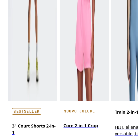
NUOVO COLORE
Train 2-in-
BESTSELLER
Core 2-in-1 Crop
3" Court Shorts 2-in-
HIIT, alle
1
versatile, t