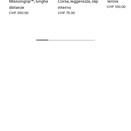
Missiongrip™, lunghe
Corsa, leggerezza, slip
Tennis
CHF 100.00
distanze
interno
CHF 250.00
CHF 75.00