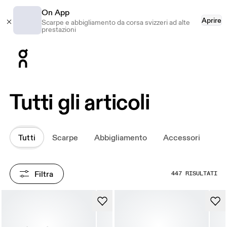
On App
Aprire
Scarpe e abbigliamento da corsa svizzeri ad alte
prestazioni
Press Escape to close navigation
Tutti gli articoli
Tutti
Scarpe
Abbigliamento
Accessori
Filtra
447 RISULTATI