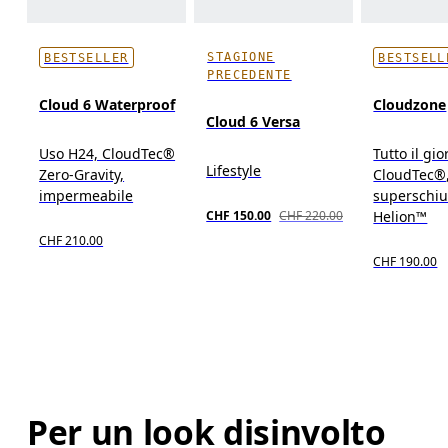
STAGIONE
BESTSELLER
BESTSELL
PRECEDENTE
Cloud 6 Waterproof
Cloudzone
Cloud 6 Versa
Uso H24, CloudTec®
Tutto il gio
Lifestyle
Zero-Gravity,
CloudTec®
impermeabile
superschi
Helion™
CHF 150.00
CHF 220.00
CHF 210.00
CHF 190.00
Per un look disinvolto