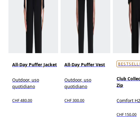
All-Day Puffer Jacket
All-Day Puffer Vest
BESTSELL
Club Collec
Outdoor, uso
Outdoor, uso
Zip
quotidiano
quotidiano
Comfort H
CHF 480.00
CHF 300.00
CHF 150.00