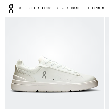
Press Escape to close navigation
TUTTI GLI ARTICOLI
SCARPE DA TENNIS
Prodotto numero 1 di 6 della galleria On THE ROGER Advan