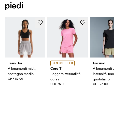
piedi
Train Bra
Focus-T
BESTSELLER
Core-T
Allenamenti misti,
Allenamenti 
sostegno medio
Leggera, versatilità,
intensità, us
CHF 85.00
corsa
quotidiano
CHF 75.00
CHF 75.00