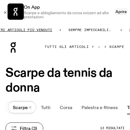
On App
Aprire
Scarpe e abbigliamento da corsa svizzeri ad alte
prestazioni
I ARTICOLI PIÙ VENDUTI
SEMPRE IMPECCABILI.
SC
Press Escape to close navigation
TUTTI GLI ARTICOLI
SCARPE
Scarpe da tennis da
donna
All
Scarpe
Tutti
Corsa
Palestra e fitness
T
Filtra
 (3)
13 RISULTATI