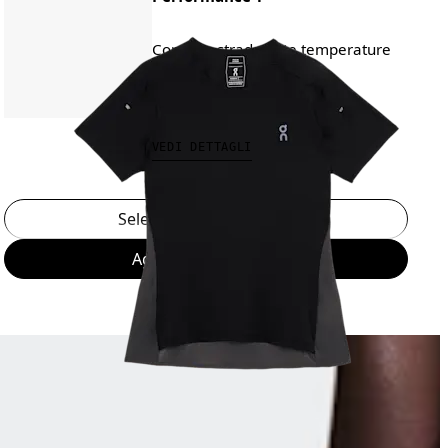
Corsa su strada, alte temperature
CHF 100.00
VEDI DETTAGLI
Seleziona una taglia
Aggiungi al carrello