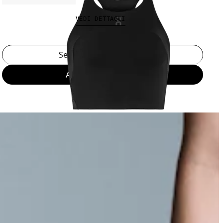
VEDI DETTAGLI
Seleziona una taglia
Aggiungi al carrello