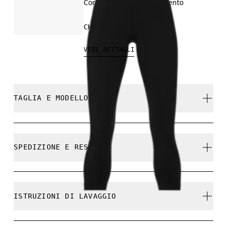
Corsa su strada, allenamento
CHF 140.00
VEDI DETTAGLI
TAGLIA E MODELLO
Aderente. Fedele alla taglia.
SPEDIZIONE E RESI
Spedizione gratuita su tutti gli ordini a partire da
CHF 40
Sienna è alta 180 cm e indossa una taglia S.
ISTRUZIONI DI LAVAGGIO
Reso gratuito esteso a 30 giorni
I prodotti e le colorazioni in edizione limitata e gli
articoli Ultima occasione non possono essere