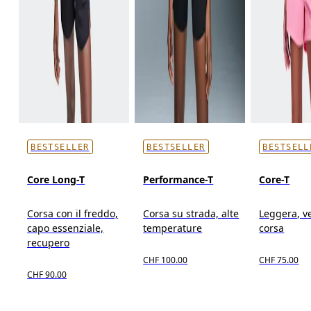
BESTSELLER
BESTSELLER
BESTSELL
Core Long-T
Performance-T
Core-T
Corsa con il freddo,
Corsa su strada, alte
Leggera, ve
capo essenziale,
temperature
corsa
recupero
CHF 100.00
CHF 75.00
CHF 90.00