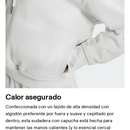
Busto
Mide el contorno de la parte con más volumen del
busto manteniendo la cinta métrica horizontal.
Cintura
Mide el contorno de la parte más estrecha de la
Calor asegurado
cintura.
Cadera
Confeccionada con un tejido de alta densidad con
Mide el contorno de la parte más ancha de las
algodón preferente por fuera y suave y cepillado por
caderas.
dentro, esta sudadera con capucha está hecha para
mantener las manos calientes (y lo esencial cerca)