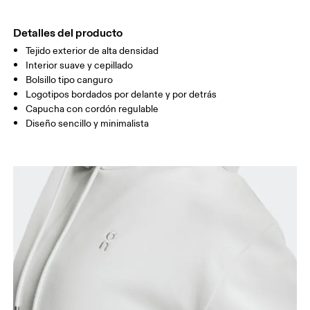
CADERA
90
91 — 96
97 
Detalles del producto
Tejido exterior de alta densidad
Arrastra en sentido horizontal para ver más.
Interior suave y cepillado
Bolsillo tipo canguro
Logotipos bordados por delante y por detrás
Capucha con cordón regulable
Cómo medirse
Diseño sencillo y minimalista