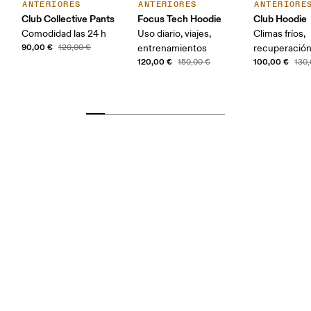
ANTERIORES
ANTERIORES
ANTERIORE
Club Collective Pants
Focus Tech Hoodie
Club Hoodie
Comodidad las 24 h
Uso diario, viajes,
Climas fríos,
90,00 €
120,00 €
entrenamientos
recuperación,
120,00 €
100,00 €
150,00 €
130,