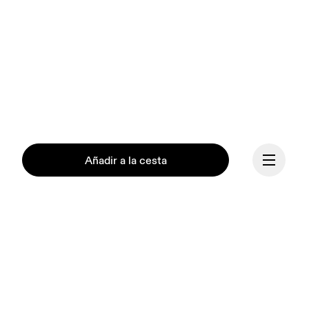
Añadir a la cesta
Continuar
Nuestra misión es 