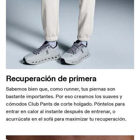
Cintura
Mide el contorno de la parte más estrecha de la
cintura.
Cadera
Mide el contorno de la parte más ancha de las
caderas.
Recuperación de primera
Muslo
Sabemos bien que, como runner, tus piernas son
Con los pies separados a la anchura de los
bastante importantes. Por eso creamos los suaves y
hombros, mide el contorno de la parte más
cómodos Club Pants de corte holgado. Póntelos para
voluminosa del muslo.
entrar en calor al instante después de entrenar, o
Entrepierna
acurrúcate en el sofá para maximizar tu recuperación.
Con los pies ligeramente separados y las piernas
estiradas, mide la distancia entre la ingle y el tobillo
por la parte interior de la pierna.