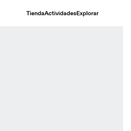
Tienda
Actividades
Explorar
ective Hoodie Iceberg Mujer Sudaderas con y sin capucha