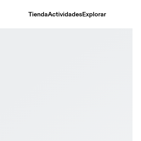
Tienda
Actividades
Explorar
er 2 Sand & Ivory Mujer Road running Calzado