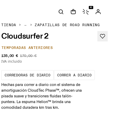
AI
TIENDA
ZAPATILLAS DE ROAD RUNNING
Cloudsurfer 2
TEMPORADAS ANTERIORES
135,00 €
170,00 €
IVA incluido
Las zapatillas de referencia para
Rodajes de 
CORREDORAS DE DIARIO
CORRER A DIARIO
Hechas para correr a diario con el sistema de
amortiguación CloudTec Phase™, ofrecen una
pisada suave y transiciones fluidas talón-
puntera. La espuma Helion™ brinda una
comodidad duradera km tras km.