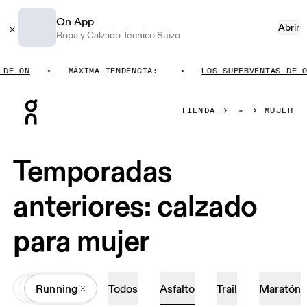
On App
Abrir
Ropa y Calzado Tecnico Suizo
ON
MÁXIMA TENDENCIA:
LOS SUPERVENTAS DE ON
Press Escape to close navigation
TIENDA
MUJER
Temporadas
anteriores: calzado
para mujer
All
Calzado
Running
Todos
Asfalto
Trail
Maratón