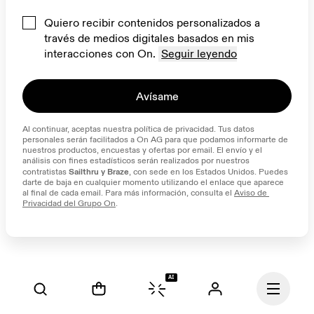
Quiero recibir contenidos personalizados a
través de medios digitales basados en mis
interacciones con On.
Seguir leyendo
Avísame
Al continuar, aceptas nuestra política de privacidad. Tus datos 
personales serán facilitados a On AG para que podamos informarte de 
nuestros productos, encuestas y ofertas por email. El envío y el 
análisis con fines estadísticos serán realizados por nuestros 
Sailthru y Braze
contratistas 
, con sede en los Estados Unidos. Puedes 
darte de baja en cualquier momento utilizando el enlace que aparece 
al final de cada email. Para más información, consulta el 
Aviso de 
Privacidad del Grupo On
.
AI