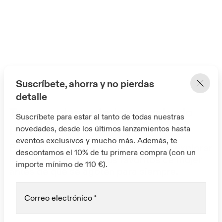
Suscríbete, ahorra y no pierdas
detalle
Temporadas anteriores: calzado
Suscríbete para estar al tanto de todas nuestras
para mujer
novedades, desde los últimos lanzamientos hasta
eventos exclusivos y mucho más. Además, te
Para correr, ir al gym, jugar al tenis o explorar
descontamos el 10% de tu primera compra (con un
la ciudad. Hazte con tus favoritos de mujer
importe mínimo de 110 €).
antes de que se agoten para siempre.
Correo electrónico
*