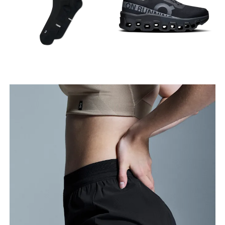
Cadera
Mide el contorno de la parte más ancha de las
caderas.
Muslo
Con los pies separados a la anchura de los
hombros, mide el contorno de la parte más
voluminosa del muslo.
Entrepierna
Con los pies ligeramente separados y las piernas
estiradas, mide la distancia entre la ingle y el tobillo
por la parte interior de la pierna.