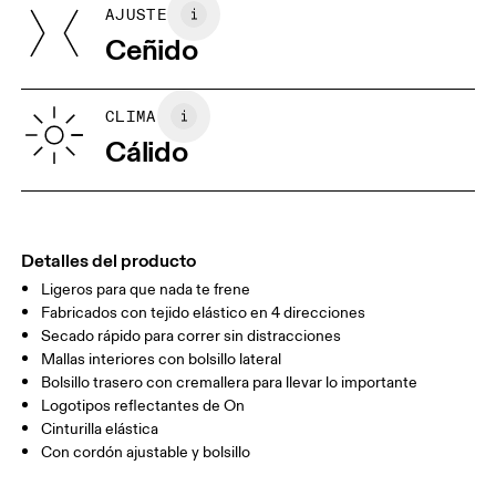
AJUSTE
Mis medidas en centímetros
75%, Elastane (Black) EL 25%. Waistband: Polyamide 79%,
Ceñido
Elastane 20%.
País de origen
XS
S
Vietnam
GUÍA DE TALLAS - ROPA PARA MUJER
CLIMA
CINTURA
67
68 — 73
74
Cálido
CADERA
90
91 — 96
97 
MUSLO
53
55
Detalles del producto
Ligeros para que nada te frene
Arrastra en sentido horizontal para ver más.
Fabricados con tejido elástico en 4 direcciones
Entrepierna (talla S): 7.62 cm
Secado rápido para correr sin distracciones
Mallas interiores con bolsillo lateral
Bolsillo trasero con cremallera para llevar lo importante
Cómo medirse
Logotipos reflectantes de On
Cinturilla elástica
Con cordón ajustable y bolsillo