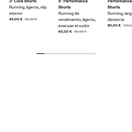
3" Core Shorts
5" Performance
Performance
Shorts
Shorts
Running, ligeros, slip
interior
Running de
Running, larg
45,00 €
60,00 €
rendimiento, ligeros,
distancia
80,00 €
evacuan el sudor
100,0
60,00 €
80,00 €