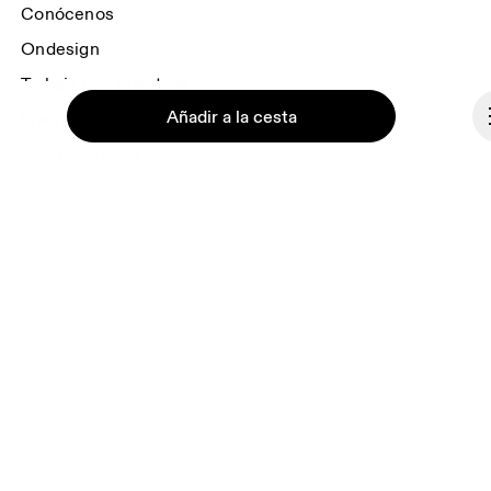
Conócenos
Ondesign
Trabaja con nosotros
Añadir a la cesta
Inversores
Sala de prensa
Afiliaciones
Backstage
Continuar
España
© On 2026
Términos y condiciones
Política de privacidad