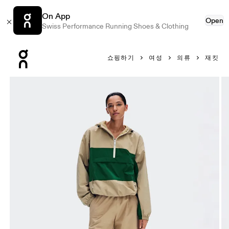
On App
Open
Swiss Performance Running Shoes & Clothing
Press Escape to close navigation
쇼핑하기
여성
의류
재킷
제품 갤러리 항목 1/8 On Half-Zip Anorak Kasha 여성 재킷