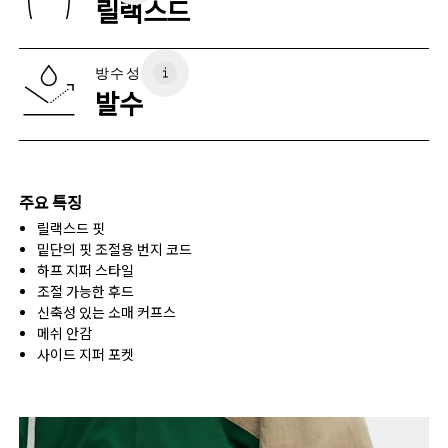
릴랙스드
원산지
XS
S
베트남
사이즈 가이드 - 여성 어패럴
방수성
가슴둘레
82
83 — 88
89
발수
허리둘레
67
68 — 73
74
엉덩이둘레
90
91 — 96
97 
주요 특징
릴랙스드 핏
가로로 밀어서 더 보기
밑단의 핏 조절용 번지 코드
하프 지퍼 스타일
조절 가능한 후드
사이즈 측정 방법
신축성 있는 소매 커프스
메쉬 안감
사이드 지퍼 포켓