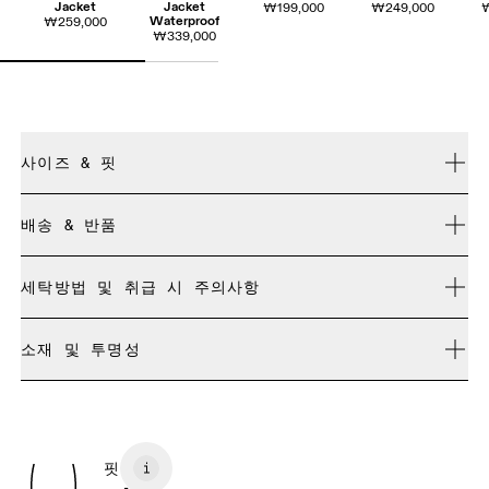
Jacket
Jacket
₩199,000
₩249,000
Waterproof
₩259,000
₩339,000
사이즈 & 핏
릴랙스드. 정사이즈.
배송 & 반품
모든 주문 무료 배송
Frida: 175cm, S 사이즈 착용
세탁방법 및 취급 시 주의사항
30일 이내 무료 반품
리미티드 에디션 제품이나 컬러웨이, 지난 시즌 제품은 교환이
세탁기에 넣어 가볍게 찬물 세탁
불가능하며 환불만 가능합니다
소재 및 투명성
표백 불가
사이즈 가이드 - 여성 어패럴
드라이클리닝 불가
소재
다림질 불가
센티미터
인치
Main Fabric: Polyamide (recycled) 100%. Contrast Fabric:
건조기 사용 불가
Polyester 50%, Polyester (recycled) 50%. Lining: Polyester
유사한 색상끼리 세탁
핏
사이즈 측정 단위 센티미터
(recycled) 100%.