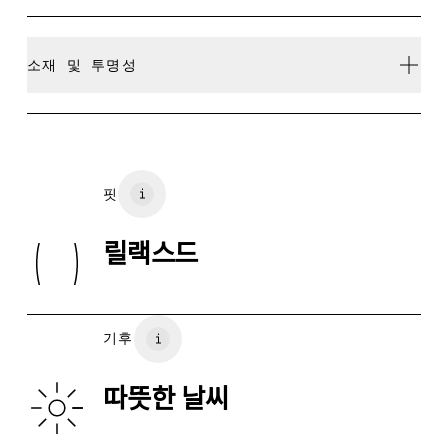
환이 불가능하며 환불만 가능합니다
세탁기에 넣어 가볍게 찬물 세탁
소재 및 투명성
사이즈 가이드 - 여성 어패럴
저온에서 다림질
표백 불가
센티미터
소재
건조기 사용 불가
Main Fabric: Cotton 65%, Polyester (recycled) 35%.
핏
사이즈 측정 단위 센티미터
Pocketing: Cotton 100%.
뒤집어서 다림질할 것
사이즈 
릴랙스드
저온에서 건조기 사용 가능
원산지
XS
S
뒤집어서 다림질할 것
튀르키예
단독 세탁
허리둘레
67
68 — 73
7
기후
엉덩이둘레
90
91 — 96
97
따뜻한 날씨
허벅지 둘레
53
55