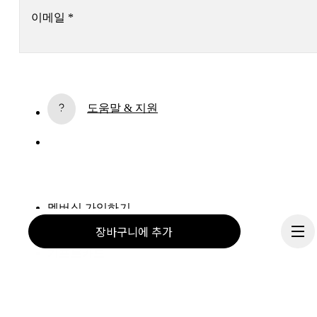
이메일
*
구독
도움말 & 지원
계속하면 On 개인정보 처리방침에 동의하시게 됩니다. 고객님의 개인 데이터가 On A
에 전달되면 이메일을 통해 On 제품 관련 소식과 설문조사를 보내드립니다. 데이터의 
리와 통계적 분석은 On의 서비스 제공업체인 Sailthru 및 Braze(미국)에서 이루어집
다. 각 이메일의 구독 해지 링크를 통해 언제든지 구독을 해지하실 수 있습니다. 자세한
용은 
On 그룹 개인정보 처리방침
을 참조하시기 바랍니다.
멤버십 가입하기
장바구니에 추가
친구에게 추천하기
기프트카드
On 매장
매장 찾기