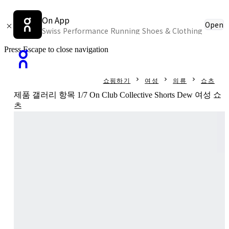
On App
Open
Swiss Performance Running Shoes & Clothing
Press Escape to close navigation
쇼핑하기
여성
의류
쇼츠
제품 갤러리 항목 1/7 On Club Collective Shorts Dew 여성 쇼
츠