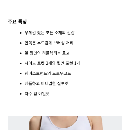
가로로 밀어서 더 보기
주요 특징
인심(S 사이즈): 12 cm
무게감 있는 코튼 소재의 겉감
안쪽은 부드럽게 브러싱 처리
사이즈 측정 방법
앞·뒷면의 리플렉티브 로고
사이드 포켓 2개와 뒷면 포켓 1개
웨이스트밴드의 드로우코드
심플하고 미니멀한 실루엣
자수 빕 아일렛