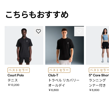
こちらも​​​​おすすめ
ベストセラー
ベストセラー
ベストセラ
Court Polo
Club-T
5" Core Shor
テニス
トラベル リカバリー
ランニング
￥13,200
オールデイ
ンナー付き
￥6,600
￥6,600