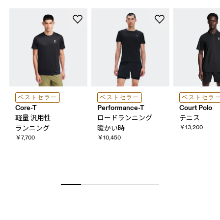
ベストセラー
ベストセラー
ベストセラ
Core-T
Performance-T
Court Polo
軽量 ​汎用性
ロードランニング
テニス
￥13,200
ランニング
暖かい​時
￥7,700
￥10,450