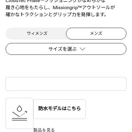
CloudTec Phase™クッショニングが​なめらかな​
履き心地を​もたらし、​Missiongrip™アウトソールが​
確かな​トラクションと​グリップ力を​発揮します。
ウィメンズ
メンズ
サイズを選ぶ
防水モデルはこちら
製品を見る