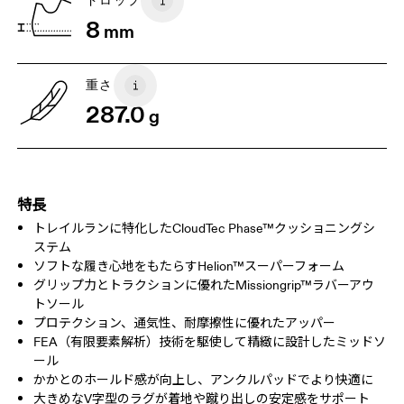
ドロップ
横方向にスクロールするとさらに表示できます
8
mm
重さ
287.0
g
特長
トレイルランに特化したCloudTec Phase™クッショニングシ
ステム
ソフトな履き心地をもたらすHelion™スーパーフォーム
グリップ力とトラクションに優れたMissiongrip™ラバーアウ
トソール
プロテクション、通気性、耐摩擦性に優れたアッパー
FEA（有限要素解析）技術を駆使して精緻に設計したミッドソ
ール
かかとのホールド感が向上し、アンクルパッドでより快適に
大きめなV字型のラグが着地や蹴り出しの安定感をサポート