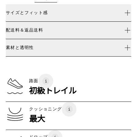
サイズと​フィット感
表記通りのサイズ.
配送料＆返品送料
ご購入後30日以内未使用なら返品可能
サイズガイド - メンズシューズ
素材と​透明性
配送料無料
限定エディションおよびラストチャンスの対象製品は交
素材
サイズガイド - メンズシューズ
換できませんが、返品は可能です
JP
25
25.5
Recycled Polyester
原産国
BR
37
38
路面
ベトナム
初級トレイル
EU
40
40.5
UK
6.5
7
クッショニング
最大
US
7
7.5