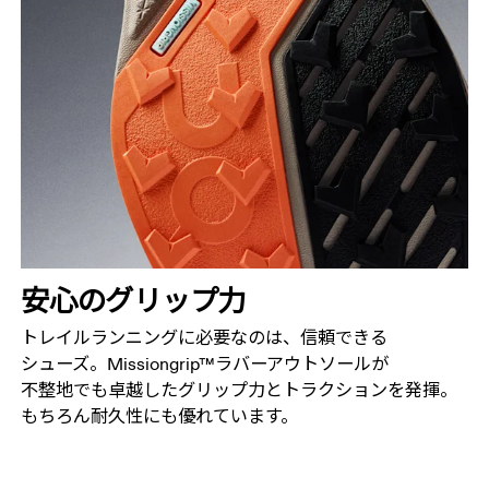
安心の​グリップ力
トレイルランニングに​必要なのは、​信頼できる​
シューズ。​Missiongrip™ラバーアウトソールが​
不整地でも​卓越した​グリップ力と​トラクションを​発揮。​
もちろん​耐久性にも​優れています。