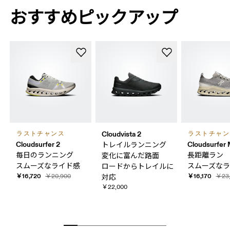
おすすめピックアップ
Cloudvista 2
ラストチャンス
ラストチャン
Cloudsurfer 2
Cloudsurfer
トレイルランニング
毎日の​ランニング
長距離ラ
変化に​富んだ​路面
スムーズな​ライド感
スムーズな​
ロードから​トレイルに​
￥16,720
￥16,170
￥20,900
￥23,
対応
￥22,000