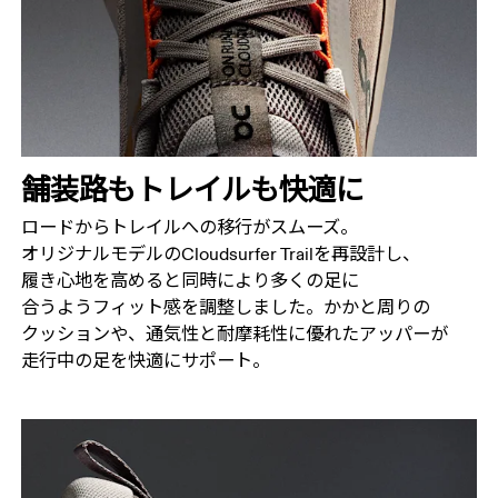
舗装路も​トレイルも​快適に
ロードから​トレイルへの​移行が​スムーズ。​
オリジナルモデルの​Cloudsurfer Trailを​再設計し、​
履き心地を​高めると​同時に​より​多くの​足に​
合うようフィット感を​調整しました。​かかと​周りの​
クッションや、​通気性と​耐摩耗性に​優れた​アッパーが​
走行中の​足を​快適に​サポート。