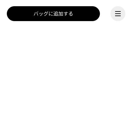
バッグに追加する
続ける
Onのミッションは、動くこ
とを通じて人の心に火を灯
すこと。インスピレーショ
ンの源はアスリートたち。
夢を現実にするスイスの技
術。一緒に動こう、そして