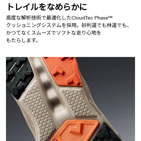
トレイルを​なめらかに
高度な​解析技術で​最適化した​CloudTec Phase™
クッショニングシステムを​採用。​砂利道でも​林道でも、​
かつてなく​スムーズで​ソフトな​走り心地を​
もたらします。