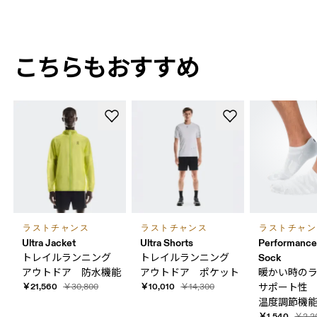
こちらも​​おすすめ
ラストチャンス
ラストチャンス
ラストチャン
Ultra Jacket
Ultra Shorts
Performanc
Sock
トレイルランニング
トレイルランニング
アウトドア 防水機能
アウトドア ポケット
暖かい​時の​
￥21,560
￥10,010
￥30,800
￥14,300
サポート性
温度調節機
￥1,540
￥2,2