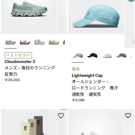
ベストセラー
Cloudmonster 3
メンズ – 毎日の​ランニング
新色
反発力
Lightweight Cap
￥24,200
オールジェンダー –
ロードランニング 吸汗​
速乾性 ​通気性
￥6,380