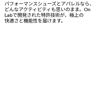
パフォーマンスシューズと​アパレルなら、​
どんな​アクティビティも​思いのまま。​On
Labで​開発された​特許技術が、​極上の​
快適さと​機能性を​届けます。​