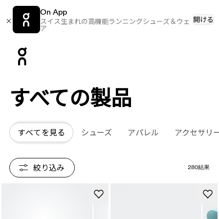
On App
開ける
スイス生まれの高機能ランニングシューズ＆ウェ
ア
Press Escape to close navigation
すべての​​製品
すべてを見る
シューズ
アパレル
アクセサリ
絞り込み
280結果