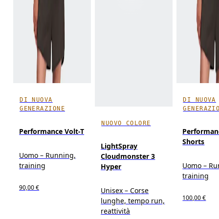
DI NUOVA
DI NUOVA
GENERAZIONE
GENERAZI
NUOVO COLORE
Performance Volt-T
Performan
Shorts
LightSpray
Uomo – Running,
Cloudmonster 3
training
Uomo – Ru
Hyper
training
90,00 €
Unisex – Corse
100,00 €
lunghe, tempo run,
reattività