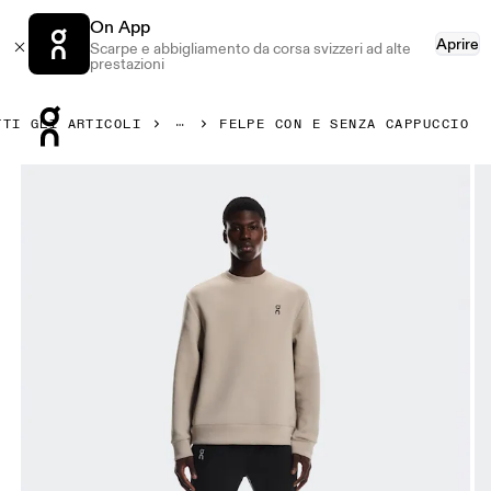
On App
Aprire
Scarpe e abbigliamento da corsa svizzeri ad alte
prestazioni
Press Escape to close navigation
TTI GLI ARTICOLI
FELPE CON E SENZA CAPPUCCIO
Prodotto numero 1 di 6 della galleria On Focus Tech Crew 