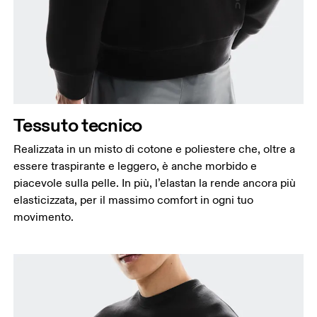
Misura la parte più ampia del torace da un estremo
all’altro.
Girovita
Misura il girovita nel punto più stretto (in genere
dove il corpo si piega lateralmente).
Fianchi
Tessuto tecnico
Misura la parte più ampia dei fianchi da un estremo
all’altro.
Realizzata in un misto di cotone e poliestere che, oltre a
essere traspirante e leggero, è anche morbido e
piacevole sulla pelle. In più, l’elastan la rende ancora più
elasticizzata, per il massimo comfort in ogni tuo
movimento.