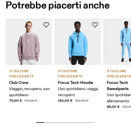
Potrebbe piacerti anche
STAGIONE
STAGIONE
STAGIONE
PRECEDENTE
PRECEDENTE
PRECEDENT
Club Crew
Focus Tech Hoodie
Focus Tech
Sweatpants
Viaggio, recupero, uso
Uso quotidiano, viaggi,
quotidiano
recupero
Uso quotidian
75,00 €
120,00 €
110,00 €
150,00 €
allenamento
95,00 €
120,0