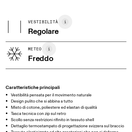
Materiali
Non lavare a secco.
Centimetri
Pollici
Main Fabric: Cotton 53%, Polyester (recycled) 42%, Elastane 5%.
Non asciugare in asciugatrice.
Pocketing: Cotton 95%, Elastane 5%.
VESTIBILITÀ
Le tue misure in centimetri
Paese d'origine
Regolare
Vietnam
XS
S
GUIDA ALLE TAGLIE - ABBIGLIAMENTO UOMO
METEO
TORACE
90
91 — 96
97 
Freddo
GIROVITA
75
76 — 82
83
FIANCHI
89
90 — 95
96 
Caratteristiche principali
Vestibilità pensata per il movimento naturale
Scorri in orizzontale per visualizzare la tabella
Design pulito che si abbina a tutto
Misto di cotone, poliestere ed elastan di qualità
Tasca tecnica con zip sul retro
Come prendere le misure
Scollo senza restrizioni rifinito in tessuto shell
Dettaglio termostampato di progettazione svizzera sul braccio