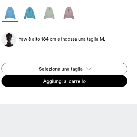
Yaw è alto 184 cm e indossa una taglia M.
Seleziona una taglia
Aggiungi al carrello