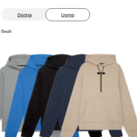
Donna
Uomo
Basalt