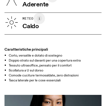
Aderente
Vietnam
XS
S
GUIDA ALLE TAGLIE - ABBIGLIAMENTO DONNA
METEO
CIRCONFERE
82
83 — 88
89
Caldo
NZA SENO
GIROVITA
67
68 — 73
74
FIANCHI
90
91 — 96
97 
Caratteristiche principali
Corto, versatile e dotato di sostegno
Scorri in orizzontale per visualizzare la tabella
Doppio strato sul davanti per una copertura extra
Tessuto ultrasoffice, pensato per il comfort
Scollatura a U sul dorso
Comode cuciture termosaldate, zero distrazioni
Come prendere le misure
Tasca laterale per le cose essenziali