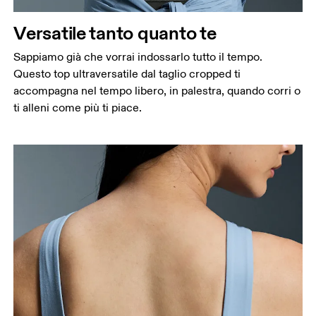
Misura il girovita nel punto più stretto (in genere
Versatile tanto quanto te
dove il corpo si piega lateralmente).
Fianchi
Sappiamo già che vorrai indossarlo tutto il tempo.
Misura la parte più ampia dei fianchi da un estremo
Questo top ultraversatile dal taglio cropped ti
all’altro.
accompagna nel tempo libero, in palestra, quando corri o
ti alleni come più ti piace.