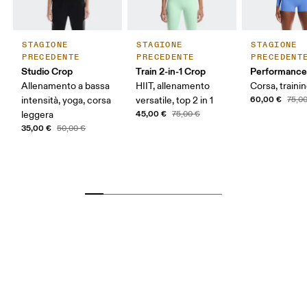
STAGIONE
STAGIONE
STAGIONE
PRECEDENTE
PRECEDENTE
PRECEDENT
Studio Crop
Train 2-in-1 Crop
Performance
Allenamento a bassa
HIIT, allenamento
Corsa, traini
60,00 €
intensità, yoga, corsa
versatile, top 2 in 1
75,0
45,00 €
leggera
75,00 €
35,00 €
50,00 €