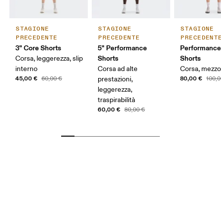
STAGIONE
STAGIONE
STAGIONE
PRECEDENTE
PRECEDENTE
PRECEDENT
3" Core Shorts
5" Performance
Performance
Shorts
Shorts
Corsa, leggerezza, slip
interno
Corsa ad alte
Corsa, mezz
45,00 €
80,00 €
60,00 €
prestazioni,
100,0
leggerezza,
traspirabilità
60,00 €
80,00 €