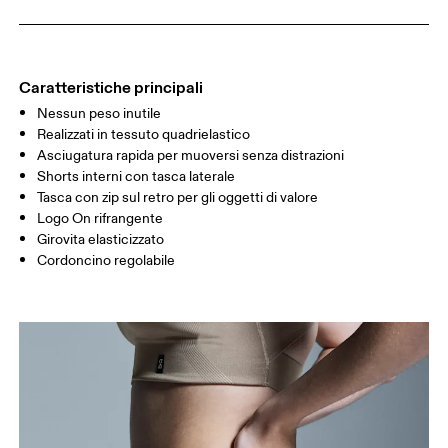
FIANCHI
90
91 — 96
97 
GIRO COSCIA
53
55
Caratteristiche principali
Nessun peso inutile
Scorri in orizzontale per visualizzare la tabella
Realizzati in tessuto quadrielastico
Interno gamba (taglia S) : 7.62 cm
Asciugatura rapida per muoversi senza distrazioni
Shorts interni con tasca laterale
Tasca con zip sul retro per gli oggetti di valore
Come prendere le misure
Logo On rifrangente
Girovita elasticizzato
Cordoncino regolabile