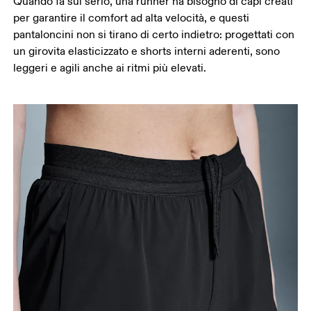
Quando fa sul serio, una runner ha bisogno di capi creati
Misura la parte più ampia della coscia.
per garantire il comfort ad alta velocità, e questi
Interno gamba
pantaloncini non si tirano di certo indietro: progettati con
Stai in piedi a gambe tese e leggermente
un girovita elasticizzato e shorts interni aderenti, sono
divaricate. Misura la parte interna della gamba, dal
leggeri e agili anche ai ritmi più elevati.
cavallo fino alla caviglia.