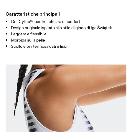
FIANCHI
90
91 — 96
97 
Caratteristiche principali
On DryTec™ per freschezza e comfort
Scorri in orizzontale per visualizzare la tabella
Design originale ispirato allo stile di gioco di Iga Świątek
Leggera e flessibile
Morbida sulla pelle
Scollo e orli termosaldati e lisci
Come prendere le misure