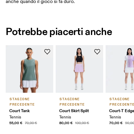
anche quando il gioco si fa duro.
Potrebbe piacerti anche
STAGIONE
STAGIONE
STAGIONE
PRECEDENTE
PRECEDENTE
PRECEDENT
Court Tank
Court Skirt Split
Court-T Edg
Tennis
Tennis
Tennis
55,00 €
80,00 €
70,00 €
70,00 €
100,00 €
90,0