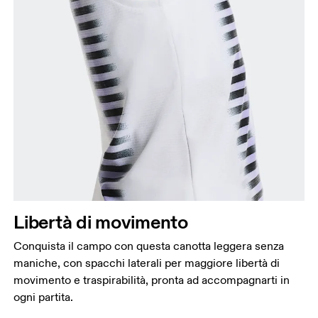
Circonferenza seno
Misura la parte più ampia del petto da un estremo
all’altro.
Girovita
Libertà di movimento
Misura il girovita nel punto più stretto (in genere
dove il corpo si piega lateralmente).
Conquista il campo con questa canotta leggera senza
Fianchi
maniche, con spacchi laterali per maggiore libertà di
Misura la parte più ampia dei fianchi da un estremo
movimento e traspirabilità, pronta ad accompagnarti in
all’altro.
ogni partita.