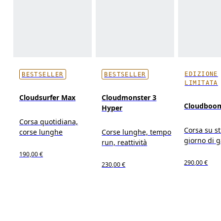
EDIZIONE
BESTSELLER
BESTSELLER
LIMITATA
Cloudsurfer Max
Cloudmonster 3
Cloudboom
Hyper
Corsa quotidiana,
Corsa su s
corse lunghe
Corse lunghe, tempo
giorno di 
run, reattività
190,00 €
290,00 €
230,00 €