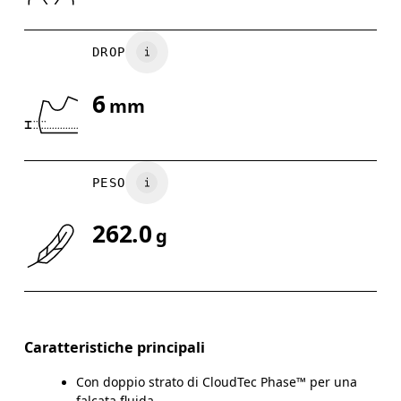
DROP
6
mm
PESO
262.0
g
Caratteristiche principali
Con doppio strato di CloudTec Phase™ per una
falcata fluida