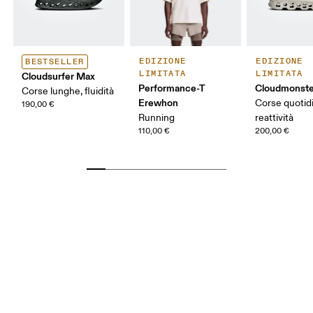
EDIZIONE
EDIZIONE
BESTSELLER
LIMITATA
LIMITATA
Cloudsurfer Max
Performance-T
Cloudmonste
Corse lunghe, fluidità
Erewhon
Corse quotid
190,00 €
Running
reattività
110,00 €
200,00 €