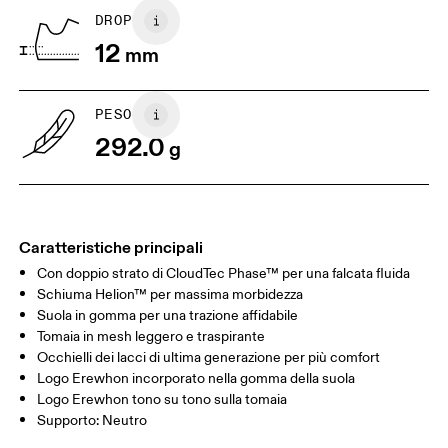
UK
6.5
7
DROP
12
mm
US
7
7.5
PESO
Scorri in orizzontale per visualizzare la tabella
292.0
g
Caratteristiche principali
Con doppio strato di CloudTec Phase™ per una falcata fluida
Schiuma Helion™ per massima morbidezza
Suola in gomma per una trazione affidabile
Tomaia in mesh leggero e traspirante
Occhielli dei lacci di ultima generazione per più comfort
Logo Erewhon incorporato nella gomma della suola
Logo Erewhon tono su tono sulla tomaia
Supporto: Neutro