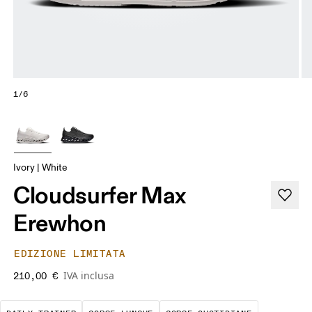
1/6
Ivory | White
Cloudsurfer Max
Erewhon
EDIZIONE LIMITATA
IVA inclusa
210,00 €
La scarpa con cui corri di più. Deve garantire 
Corse a ritmo sostenuto per olt
Corse a rit