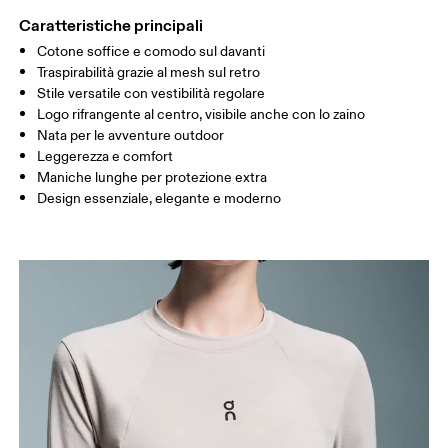
FIANCHI
90
91 — 96
97 
Caratteristiche principali
Cotone soffice e comodo sul davanti
Scorri in orizzontale per visualizzare la tabella
Traspirabilità grazie al mesh sul retro
Stile versatile con vestibilità regolare
Logo rifrangente al centro, visibile anche con lo zaino
Nata per le avventure outdoor
Come prendere le misure
Leggerezza e comfort
Maniche lunghe per protezione extra
Design essenziale, elegante e moderno