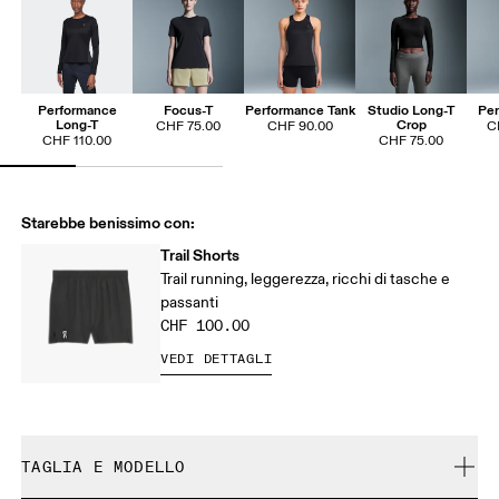
Performance
Focus-T
Performance Tank
Studio Long-T
Per
Long-T
Crop
CHF 75.00
CHF 90.00
C
CHF 110.00
CHF 75.00
Starebbe benissimo con:
Trail Shorts
Trail running, leggerezza, ricchi di tasche e
passanti
CHF 100.00
VEDI DETTAGLI
TAGLIA E MODELLO