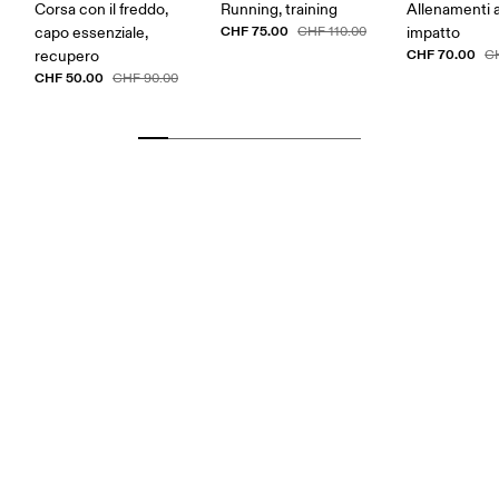
Corsa con il freddo,
Running, training
Allenamenti 
CHF 75.00
capo essenziale,
CHF 110.00
impatto
CHF 70.00
recupero
C
CHF 50.00
CHF 90.00