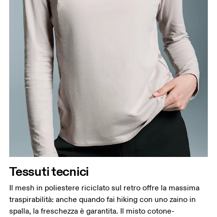
Circonferenza seno
Misura la parte più ampia del petto da un estremo
all’altro.
Girovita
Misura il girovita nel punto più stretto (in genere
dove il corpo si piega lateralmente).
Fianchi
Tessuti tecnici
Misura la parte più ampia dei fianchi da un estremo
Il mesh in poliestere riciclato sul retro offre la massima
all’altro.
traspirabilità: anche quando fai hiking con uno zaino in
spalla, la freschezza è garantita. Il misto cotone-