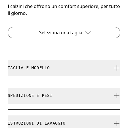
I calzini che offrono un comfort superiore, per tutto
il giorno.
Seleziona una taglia
TAGLIA E MODELLO
Fedele alla taglia.
SPEDIZIONE E RESI
Spedizione gratuita su tutti gli ordini a partire da
Guida alle misure - Calzini unisex
CHF 40
ISTRUZIONI DI LAVAGGIO
Reso gratuito esteso a 30 giorni