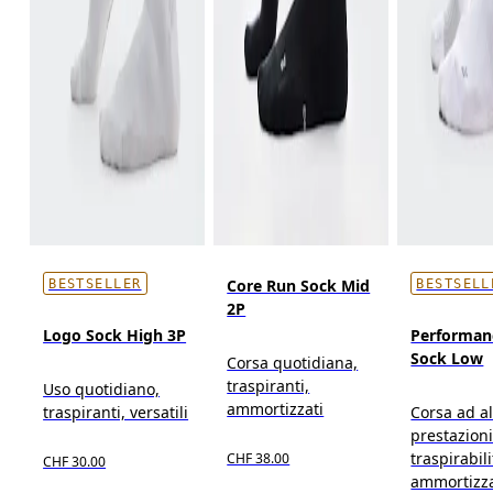
Core Run Sock Mid
BESTSELLER
BESTSELL
2P
Logo Sock High 3P
Performan
Sock Low
Corsa quotidiana,
traspiranti,
Uso quotidiano,
ammortizzati
traspiranti, versatili
Corsa ad al
prestazioni
traspirabili
CHF 38.00
CHF 30.00
ammortizz