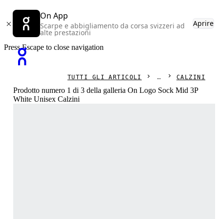
On App
Aprire
Scarpe e abbigliamento da corsa svizzeri ad
alte prestazioni
Press Escape to close navigation
TUTTI GLI ARTICOLI
CALZINI
Prodotto numero 1 di 3 della galleria On Logo Sock Mid 3P
White Unisex Calzini