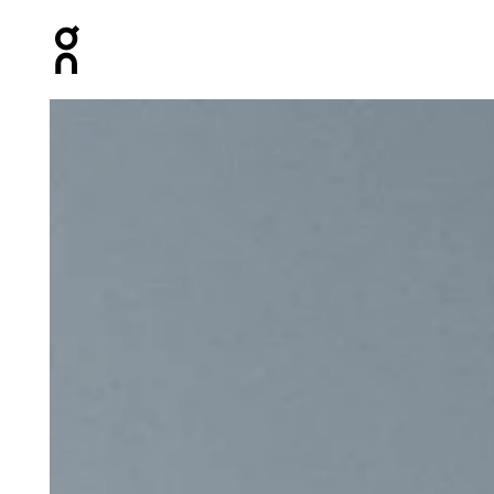
Press Escape to close navigation
Prodotto numero 1 di 7 della galleria On Speed Pack 18L