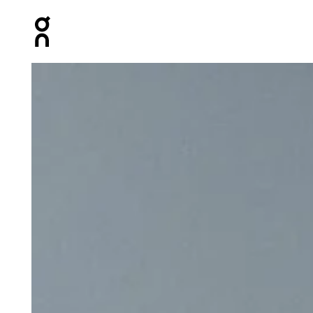
Press Escape to close navigation
Prodotto numero 1 di 9 della galleria On Speed Pack 24L