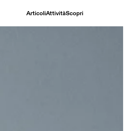
Articoli
Attività
Scopri
 Elite Black & Magnet Unisex Borse