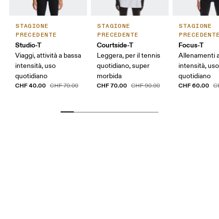
STAGIONE
STAGIONE
STAGIONE
PRECEDENTE
PRECEDENTE
PRECEDENT
Studio-T
Courtside-T
Focus-T
Viaggi, attività a bassa
Leggera, per il tennis
Allenamenti 
intensità, uso
quotidiano, super
intensità, us
quotidiano
morbida
quotidiano
CHF 40.00
CHF 70.00
CHF 60.00
CHF 70.00
CHF 90.00
C
Circonferenza seno
Misura la parte più ampia del petto da un estremo
all’altro.
Girovita
Misura il girovita nel punto più stretto (in genere
dove il corpo si piega lateralmente).