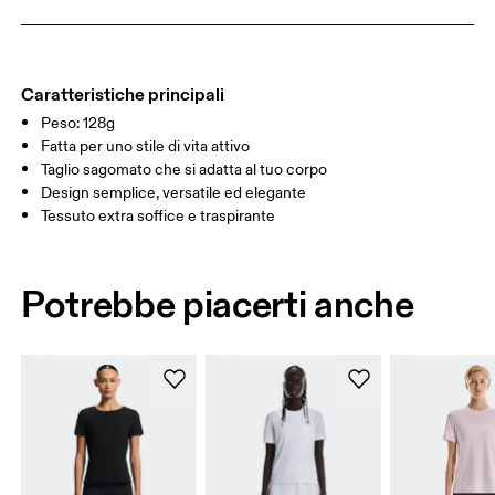
GUIDA ALLE TAGLIE - ABBIGLIAMENTO DONNA
CIRCONFERE
82.5 — 85.5
87.5 — 90.5
92.5
NZA SENO
GIROVITA
64.5 — 67.5
69.5 — 72.5
74.5
Caratteristiche principali
Peso: 128g
FIANCHI
91.5 — 94.5
96.5 — 99.5
101.5
Fatta per uno stile di vita attivo
Taglio sagomato che si adatta al tuo corpo
Design semplice, versatile ed elegante
Scorri in orizzontale per visualizzare la tabella
Tessuto extra soffice e traspirante
Potrebbe piacerti anche
Come prendere le misure