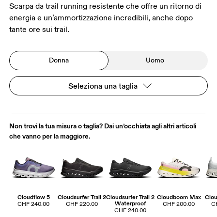
Scarpa da trail running resistente che offre un ritorno di
energia e un’ammortizzazione incredibili, anche dopo
tante ore sui trail.
Donna
Uomo
Seleziona una taglia
Non trovi la tua misura o taglia? Dai un’occhiata agli altri articoli
che vanno per la maggiore.
Cloudflow 5
Cloudsurfer Trail 2
Cloudsurfer Trail 2
Cloudboom Max
Clou
Waterproof
CHF 240.00
CHF 220.00
CHF 200.00
C
CHF 240.00