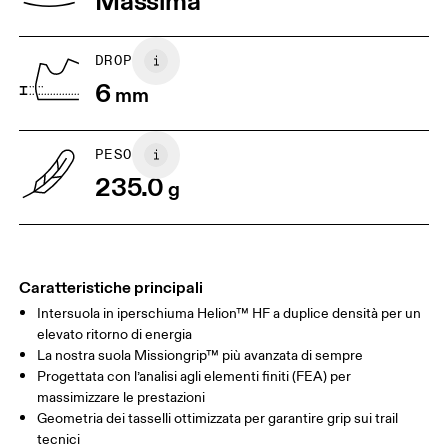
Massima
UK
3
3.5
DROP
Scorri in orizzontale per visualizzare la tabella
6
mm
PESO
235.0
g
Caratteristiche principali
Intersuola in iperschiuma Helion™ HF a duplice densità per un
elevato ritorno di energia
La nostra suola Missiongrip™ più avanzata di sempre
Progettata con l’analisi agli elementi finiti (FEA) per
massimizzare le prestazioni
Geometria dei tasselli ottimizzata per garantire grip sui trail
tecnici