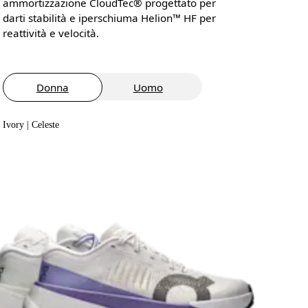
ammortizzazione CloudTec® progettato per
darti stabilità e iperschiuma Helion™ HF per
reattività e velocità.
Donna
Uomo
Ivory | Celeste