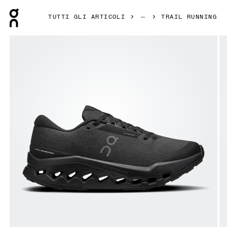
Press Escape to close navigation
TUTTI GLI ARTICOLI
TRAIL RUNNING
Prodotto numero 1 di 6 della galleria On Cloudsurfer Trail 2