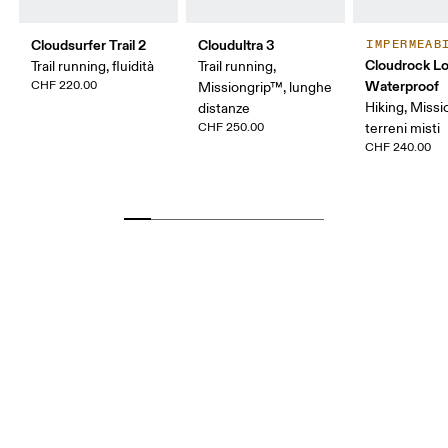
Cloudsurfer Trail 2
Cloudultra 3
IMPERMEAB
Cloudrock L
Trail running, fluidità
Trail running,
Waterproof
CHF 220.00
Missiongrip™, lunghe
Hiking, Missi
distanze
CHF 250.00
terreni misti
CHF 240.00