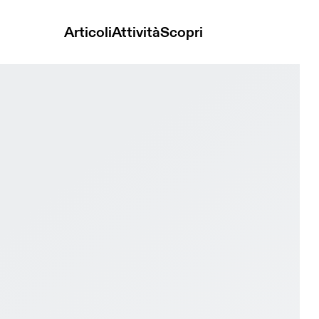
Articoli
Attività
Scopri
l 2 Glacier & Dust Donna Trail running Scarpe