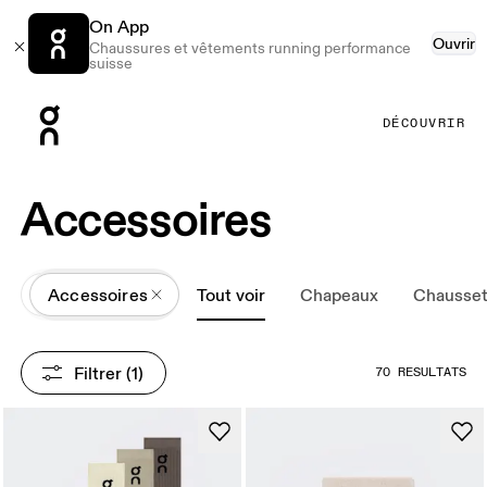
On App
Ouvrir
Chaussures et vêtements running performance
suisse
Press Escape to close navigation
DÉCOUVRIR
Accessoires
All
Accessoires
Tout voir
Chapeaux
Chausset
Filtrer
 (1)
70 RÉSULTATS