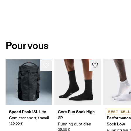
Pour vous
Speed Pack 18L Lite
Core Run Sock High
BEST-SELL
2P
Performance
Gym, transport, travail
120,00 €
Sock Low
Running quotidien
35,00 €
Running hau