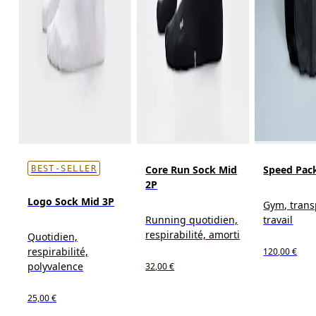
Core Run Sock Mid
Speed Pack
BEST-SELLER
2P
Logo Sock Mid 3P
Gym, trans
Running quotidien,
travail
respirabilité, amorti
Quotidien,
respirabilité,
120,00 €
polyvalence
32,00 €
25,00 €