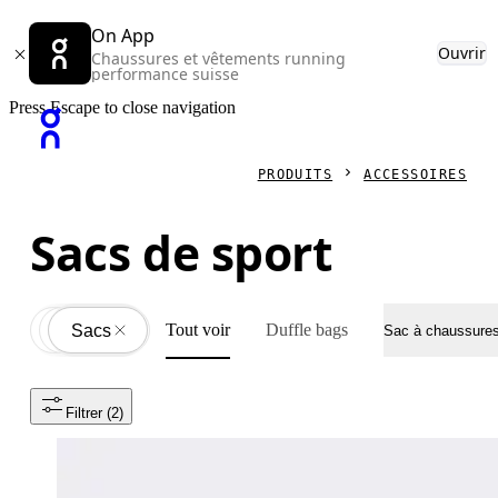
On App
Ouvrir
Chaussures et vêtements running
performance suisse
Press Escape to close navigation
PRODUITS
ACCESSOIRES
Sacs de sport
Tout voir
Duffle bags
Accessoires
All
Sacs
Sac à chaussure
Filtrer
 (2)