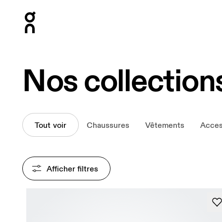
Press Escape to close navigation
Nos collection
Tout voir
Chaussures
Vêtements
Acces
Afficher filtres