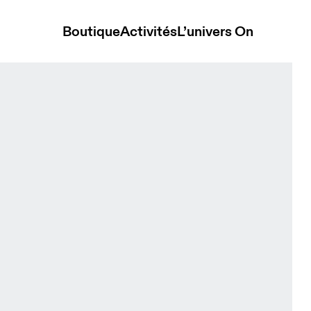
Boutique
Activités
L’univers On
rewhon Espresso & Black Femme Hauts et t-shirts