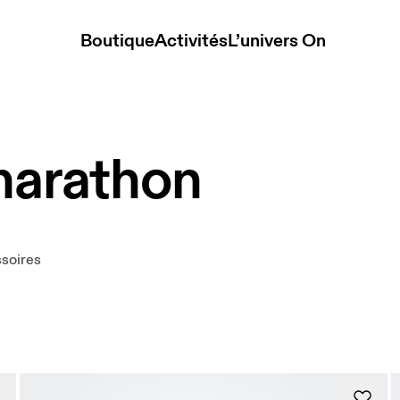
Boutique
Activités
L’univers On
marathon
soires